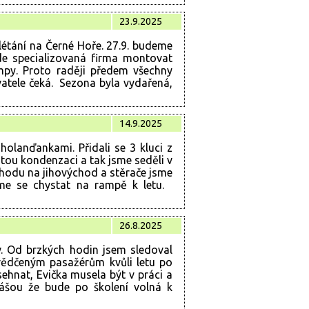
23.9.2025
létání na Černé Hoře. 27.9. budeme
ede specializovaná firma montovat
ampy. Proto raději předem všechny
vatele čeká. Sezona byla vydařená,
14.9.2025
holanďankami. Přidali se 3 kluci z
ustou kondenzaci a tak jsme seděli v
východu na jihovýchod a stěrače jsme
jsme se chystat na rampě k letu.
26.8.2025
. Od brzkých hodin jsem sledoval
vědčeným pasažérům kvůli letu po
sehnat, Evička musela být v práci a
Dášou že bude po školení volná k