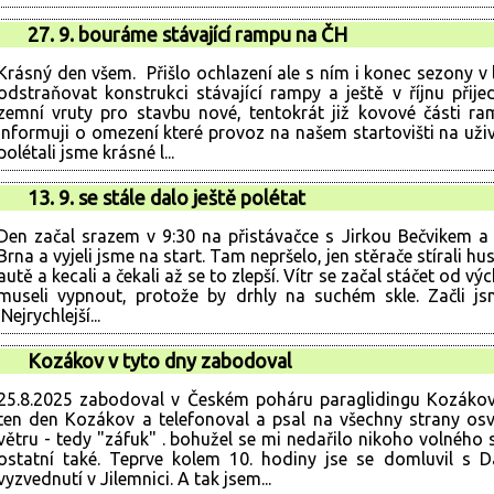
27. 9. bouráme stávající rampu na ČH
Krásný den všem. Přišlo ochlazení ale s ním i konec sezony v 
odstraňovat konstrukci stávající rampy a ještě v říjnu přij
zemní vruty pro stavbu nové, tentokrát již kovové části r
informuji o omezení které provoz na našem startovišti na uži
polétali jsme krásné l...
13. 9. se stále dalo ještě polétat
Den začal srazem v 9:30 na přistávačce s Jirkou Bečvikem a 
Brna a vyjeli jsme na start. Tam nepršelo, jen stěrače stírali h
autě a kecali a čekali až se to zlepší. Vítr se začal stáčet od 
museli vypnout, protože by drhly na suchém skle. Začli 
Nejrychlejší...
Kozákov v tyto dny zabodoval
25.8.2025 zabodoval v Českém poháru paraglidingu Kozákov
ten den Kozákov a telefonoval a psal na všechny strany os
větru - tedy "záfuk" . bohužel se mi nedařilo nikoho volného 
ostatní také. Teprve kolem 10. hodiny jse se domluvil s 
vyzvednutí v Jilemnici. A tak jsem...