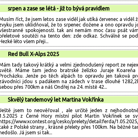
srpen a zase se létá - již to bývá pravidlem
Musím říct, že jsem letos zase viděl jak utíká červenec a viděl 
zvyku jsem uklidňoval, že to srpenec dožene a ono opravdu j
všestranné spokojenosti. tak ani nemám moc času psát vám
přeletové soutěži na tento den: zde odkaz. Schválně se podí
Hezké léto všem přeji...
Red Bull X-Alps 2025
Mám tady takový krátký a velmi zjednodušený report ze nejex
světě. Máme tam jedno bratrské želízko Juraje Koareň
Procházku. Jenže po těch alpách to opravdu jen taková pr
závodníci jdou s padákem na zádech v trase dlouhé 1282,2k
sebou přes 700km a náš Ondřej na 24. místě 42...
Skvělý tandemový let Martina Vokřínka
Ještě jsem to neověřoval , ale určitě jeden z nejhodnotně
1.5.2025 z Černé Hory místní pilot Martin Vokřínek se s
https://www.xcontest.org/cesko/prelety/detail:ferda/1.05.2025/0
také z Polské strany , krásné přelety přes 100km. Na běžné t
nedošlo. Já jsem si tak...