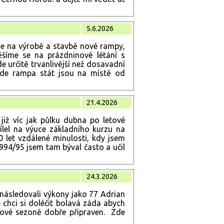
5.6.2026
eme na výrobě a stavbě nové rampy,
šíme se na prázdninové létání s
určitě trvanlivější než dosavadní
ude rampa stát jsou na místě od
21.4.2026
iž víc jak půlku dubna po letové
dílel na výuce základního kurzu na
0 let vzdálené minulosti, kdy jsem
1994/95 jsem tam býval často a učil
24.3.2026
 následovali výkony jako 77 Adrian
le chci si doléčit bolavá záda abych
emové sezoně dobře připraven. Zde