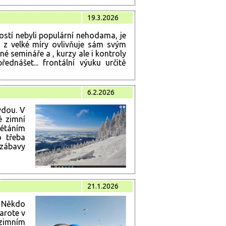
19.3.2026
ostí nebyli populární nehodama, je
i z velké míry ovlivňuje sám svým
é semináře a , kurzy ale i kontroly
ednášet... frontální výuku určitě
6.2.2026
vdou. V
é zimní
létáním
o třeba
 zábavy
21.1.2026
. Někdo
zarote v
zimním