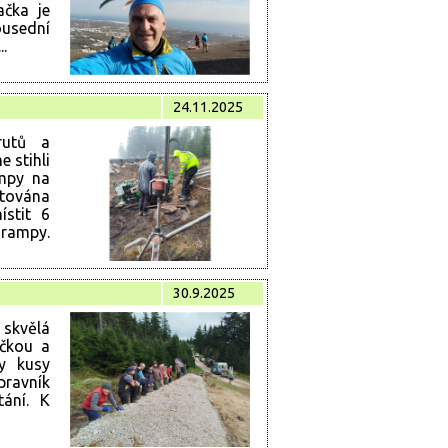
čka je
ousední
..
24.11.2025
rutů a
 stihli
ampy na
ntována
stit 6
 rampy.
30.9.2025
 skvělá
ečkou a
y kusy
pravník
tání. K