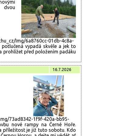
ínovými
dvou
chu_cz/Img/6a8760cc-01db-4c8a-
 potlučená vypadá skvěle a jek to
ba prohlížet před položením padáku
16.7.2026
Img/73ad8342-1f9f-420a-bb95-
avbu nové rampy na Černé Hoře.
říležitost je již tuto sobotu. Kdo
d Černou Horou. a dejte mi vědět ať