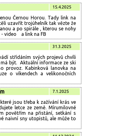
15.4.2025
ženou Černou Horou. Tady link na
li uzavřít trojúhelník tak vězte že
anou a po spirále , kterou se nohy
lo - video a link na FB
31.3.2025
dvádí střídáním svých projevů chvíli
k má být. Aktuální informace ze ski
mo provoz. Kabinková lanovka na
e o víkendech a velikonočních
ím
7.1.2025
které jsou třeba k zažívání krás ve
dujete letce ze země. Mírumilovné
m povětřím na přistání, setkání s
é naivní sny utopistů, ale může to