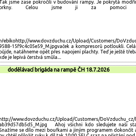
Tak jsme zase pokročili v budování rampy. Je pokrytá modř
prkny. Celou jsme ji za pomoci 
hřebíkohttp://www.dovzduchu.cz/Upload/Customers/DoVzdu
9588-15f9c4c05e59_M.jpgvaček a kompresorů potloukli. Celá
půjde, natáhneme opět přes napojení plachty. Teď je ještě tře
kde je lepivá čerstvá smůla....
dodělávací brigáda na rampě ČH 18.7.2026
http://www.dovzduchu.cz/Upload/Customers/DoVzduchu_cz/
ab39d57db5d5_M.jpg Ahoj všichni kdo sledujete naši st
Snažíme se dílo mezi bouřkami a jiným programem dokončit a p
by chtěl přiložit ruku k díl tak 10:00 SELČ sraz na přistání po