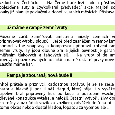
vzduchu v Čechách. Na Černé hoře leží sníh a přistáva
poježděná auty a čtyřkolkami předváděcí akce. Majitel s
louky již plánuje povláčení a dosetí v jarních měsících. Přistáva.
už máme v rampě zemní vruty
Můžeme začít zaměřovat umístěná hnízdy zemních v
připravovat výrobu sloupů. Ještě před zasněžením rampy jsme
pomocí vrtné soupravy a kompresoru připravit kotvení r
zemní vruty. Ty jsou dlouhé 2m a jejich pevnost je gara
měřením tlakových a tahových sil. Na vruty přijde umí
kovových pozinkovaných nosníků a na ně ostatní prvky nové
Zastím máme har...
Rampa je zbouraná, nová bude !!
Ahoj přátelé a příznivci. Radostnou zprávou je že se sešla
parta a hlavně ji posílil náš Hagrid, který přijel i s vyváž
trpělivě bral připravený kus po kusu a postupně všechn
dřevěné konstrukce vytahal a naložil. Ostatní vytvořili živý do
na fošny a nakládali vozík za vozíkem, odváželi dolů na přis
tomu občas někdo dostal kládou, lopatou za vyčenou ale ...