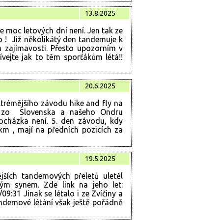
13.8.2025
že moc letových dní není. Jen tak ze
o ! Již několikátý den tandemuje k
 zajímavosti. Přesto upozorním v
vejte jak to těm sporťákům létá!!
20.6.2025
trémějšího závodu hike and fly na
a zo Slovenska a našeho Ondru
ocházka není. 5. den závodu, kdy
m , mají na předních pozicích za
19.5.2025
jších tandemových přeletů uletěl
vým synem. Zde link na jeho let:
9:31 Jinak se létalo i ze Zvíčiny a
andemové létání však ještě pořádně