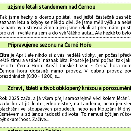
už jsme létali s tandemem nad Černou
Tak jsme hezky s dcerou polétali nad ještě částečně zasně
záznam letu a kdyby se někdo divil že jsme měli výšku a neletě
už nám byla strašná zima a jen jsme čekali až před námi přist
prokrví - rychle na zem a do vyhřátého auta... Ale hezké to by
Připravujeme sezonu na Černé Hoře
Zítra je Apríl ale nikdo si z vás nedělá vtípky, jen počasí pře
ještě zimu a vzápětí náznak léta. Prostě je jarní počasí tak ja
resortu Černá Hora: Areál Janské Lázně - Černá hora mi
Černou horu dočasně mimo provoz. V dubnu provoz pouz
prázdninách (8:30 - 16:00, s...
Zdraví , štěstí a život obklopený krásou a porozuměn
Rok 2025 začal a já všem přeji samozřejmě věci kolem létání, 
vzduchu ať již letíte jednomístně, na tandemu, nebo jen sle
plachtění ve stoupavých proudech, nebo jen klouzání klidný
úsměvem a sdílenou radostí z života. To nemusí být jen růžov
být skutečnost. Zažíve...