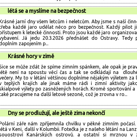
létá se a myslíme na bezpečnost
Krásné jarní dny všem letcům i neletcům. Aby jsme s naší činn
třeba každé jaro udělat něco pro bezpečnost. Každý pilot j
přístupem k letecké činnosti. Proto jsou každé jaro organizovan
vybavení. Já jedu 20.3.2026 přednášet do Ostravy. Tedy př
doplním zapojením p...
Krásné hory v zimě
Sice se může zdát že spíme zimním spánkem, ale opak je pra
létě není na spoustu věcí čas a tak se odkládají na dlouh
večery. My to v létání většinou doplníme nějakým výletem za 
v teplých krajích ale jinak máme rádi i zimní aktivity jak
skialpové výlety po zasněžených horách. Kromě sportování a
také pracujeme na další letové sezoně, což je zrovna v ro...
Dny se prodlužují, ale ještě zima nekončí
Polární záře nám zpříjemnila chvilku v pěkné zimním počasí
létá v Keni, další v Kolumbii. Fotečka je z našeho létání na Lan
souostroví Kanárských ostrovů. a ostatní si mrznou v 