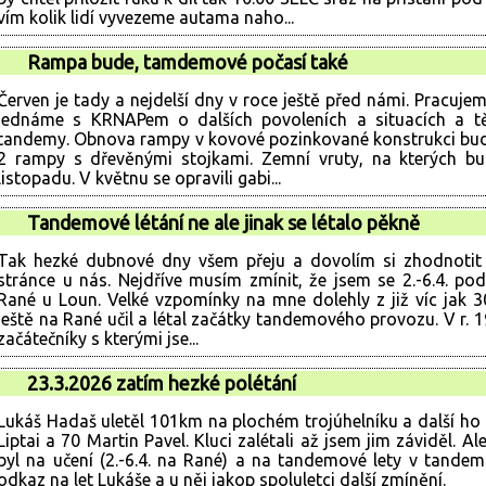
vím kolik lidí vyvezeme autama naho...
Rampa bude, tamdemové počasí také
Červen je tady a nejdelší dny v roce ještě před námi. Pracuj
jednáme s KRNAPem o dalších povoleních a situacích a tě
tandemy. Obnova rampy v kovové pozinkované konstrukci bude 
2 rampy s dřevěnými stojkami. Zemní vruty, na kterých b
listopadu. V květnu se opravili gabi...
Tandemové létání ne ale jinak se létalo pěkně
Tak hezké dubnové dny všem přeju a dovolím si zhodnotit j
stránce u nás. Nejdříve musím zmínit, že jsem se 2.-6.4. po
Rané u Loun. Velké vzpomínky na mne dolehly z již víc jak 3
ještě na Rané učil a létal začátky tandemového provozu. V r. 
začátečníky s kterými jse...
23.3.2026 zatím hezké polétání
Lukáš Hadaš uletěl 101km na plochém trojúhelníku a další ho
Liptai a 70 Martin Pavel. Kluci zalétali až jsem jim záviděl. A
byl na učení (2.-6.4. na Rané) a na tandemové lety v tand
odkaz na let Lukáše a u něj jakop spoluletci další zmínění.