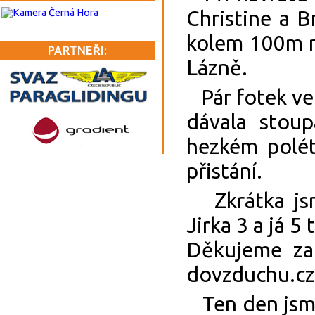
Christine a B
kolem 100m n
PARTNEŘI:
Lázně.
Pár fotek ve 
dávala stoup
hezkém polétá
přistání.
Zkrátka jsm
Jirka 3 a já 5
Děkujeme za
dovzduchu.
Ten den jsme 