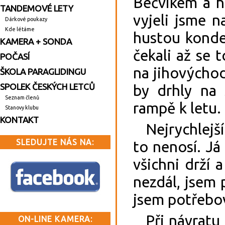
Bečvikem a ho
TANDEMOVÉ LETY
vyjeli jsme n
Dárkové poukazy
Kde létáme
hustou konden
KAMERA + SONDA
čekali až se 
POČASÍ
na jihovýchod
ŠKOLA PARAGLIDINGU
by drhly na 
SPOLEK ČESKÝCH LETCŮ
Seznam členů
rampě k letu.
Stanovy klubu
KONTAKT
Nejrychlejší 
SLEDUJTE NÁS NA:
to nenosí. Já
všichni drží 
nezdál, jsem 
jsem potřebov
Při návratu n
ON-LINE KAMERA: